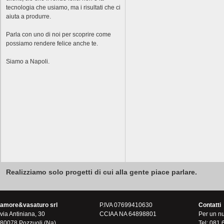
tecnologia che usiamo, ma i risultati che ci
aiuta a produrre.
Parla con uno di noi per scoprire come
possiamo rendere felice anche te.
Siamo a Napoli.
Realizziamo solo progetti di cui alla gente piace parlare.
amore&vasaturo srl
P.IVA 07699410630
Contatti
via Antiniana, 30
CCIAA NA 64898801
Per un n
80078 Pozzuoli (Na)
Tel: 081 